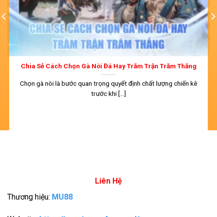
Chia Sẻ Cách Chọn Gà Nòi Đá Hay Trăm Trận Trăm Thắng
Chọn gà nòi là bước quan trọng quyết định chất lượng chiến kê
trước khi [...]
Liên Hệ
Thương hiệu:
MU88