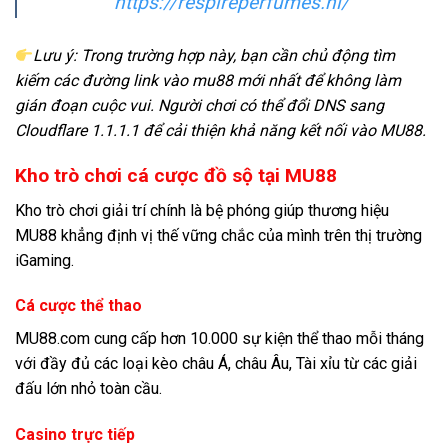
https://respireperfumes.nl/
Lưu ý: Trong trường hợp này, bạn cần chủ động tìm
kiếm các đường link vào mu88 mới nhất để không làm
gián đoạn cuộc vui. Người chơi có thể đổi DNS sang
Cloudflare 1.1.1.1 để cải thiện khả năng kết nối vào MU88.
Kho trò chơi cá cược đồ sộ tại MU88
Kho trò chơi giải trí chính là bệ phóng giúp thương hiệu
MU88 khẳng định vị thế vững chắc của mình trên thị trường
iGaming.
Cá cược thể thao
MU88.com cung cấp hơn 10.000 sự kiện thể thao mỗi tháng
với đầy đủ các loại kèo châu Á, châu Âu, Tài xỉu từ các giải
đấu lớn nhỏ toàn cầu.
Casino trực tiếp