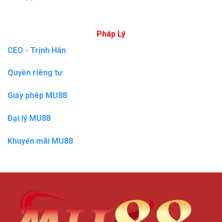
Pháp Lý
CEO - Trịnh Hân
Quyền riêng tư
Giấy phép MU88
Đại lý MU88
Khuyến mãi MU88