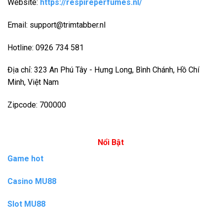
Website:
https://respireperfumes.nl/
Email: support@trimtabber.nl
Hotline: 0926 734 581
Địa chỉ: 323 An Phú Tây - Hưng Long, Bình Chánh, Hồ Chí
Minh, Việt Nam
Zipcode: 700000
Nổi Bật
Game hot
Casino MU88
Slot MU88