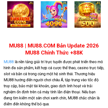
MU88 | MU88.COM Bản Update 2026
MU88 Chính Thức +88K
MU88
là nền tảng giải trí trực tuyến được phát triển theo mô
hình đa sản phẩm, kết hợp cá cược thể thao, casino trực tiếp,
slot và bắn cá trong cùng một hệ sinh thái. Thương hiệu
MU88 hướng đến người chơi châu Á, tập trung vào tốc độ
truy cập, bảo mật tài khoản, giao dịch linh hoạt và trải
nghiệm ổn định trên cả máy tính lẫn điện thoại. Nếu bạn
đang tìm kiếm một sân chơi xanh chín, MU88 chắc chắn là
điểm đến không thể bỏ qua.