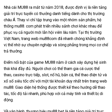
Nhà cái MU88 ra mắt từ năm 2018, được định vị là nền tảng
giải trí trực tuyến có thưởng danh tiếng dành cho thị trường
châu Á. Thay vì chỉ tập trung vào một nhóm sản phẩm, hệ
thống mu88. com phát triển nhiều sảnh chơi khác nhau để
phục vụ cả người mới lẫn hội viên lâu năm. Tại thị trường
Việt Nam, trang web mu88com đã nhanh chóng khẳng định
vị thế nhờ sự chuyên nghiệp và sòng phẳng trong mọi cơ chế
trả thưởng.
Điểm nổi bật của game MU88 nằm ở cách xây dựng hệ sinh
thái khá đầy đủ. Người chơi có thể tham gia cá cược thể
thao, casino trực tiếp, slot, nổ hũ, bắn cá, thể thao điện tử và
xổ số siêu tốc chỉ với một tài khoản duy nhất trên trang web
mu88. Giao diện hệ thống được thiết kế theo hướng dễ thao
tác, tốc độ tải nhanh, phù hợp với cả máy tính và thiết bị di
động.
Về vận hành, thương hiệu mu88 bet là nền tảng giải trí trực