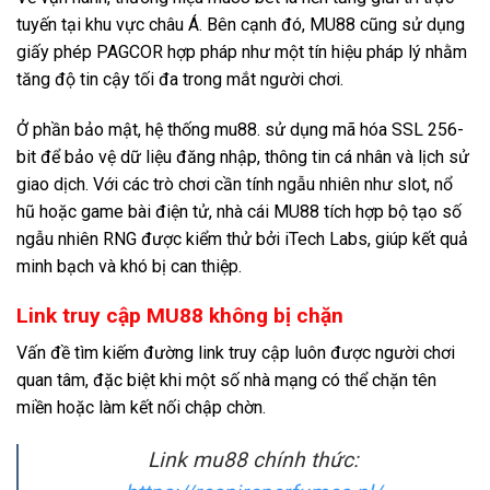
tuyến tại khu vực châu Á. Bên cạnh đó, MU88 cũng sử dụng
giấy phép PAGCOR hợp pháp như một tín hiệu pháp lý nhằm
tăng độ tin cậy tối đa trong mắt người chơi.
Ở phần bảo mật, hệ thống mu88. sử dụng mã hóa SSL 256-
bit để bảo vệ dữ liệu đăng nhập, thông tin cá nhân và lịch sử
giao dịch. Với các trò chơi cần tính ngẫu nhiên như slot, nổ
hũ hoặc game bài điện tử, nhà cái MU88 tích hợp bộ tạo số
ngẫu nhiên RNG được kiểm thử bởi iTech Labs, giúp kết quả
minh bạch và khó bị can thiệp.
Link truy cập MU88 không bị chặn
Vấn đề tìm kiếm đường link truy cập luôn được người chơi
quan tâm, đặc biệt khi một số nhà mạng có thể chặn tên
miền hoặc làm kết nối chập chờn.
Link mu88 chính thức: