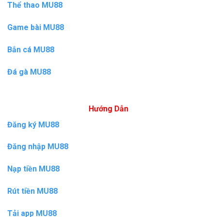
Thể thao MU88
Game bài MU88
Bắn cá MU88
Đá gà MU88
Hướng Dẫn
Đăng ký MU88
Đăng nhập MU88
Nạp tiền MU88
Rút tiền MU88
Tải app MU88