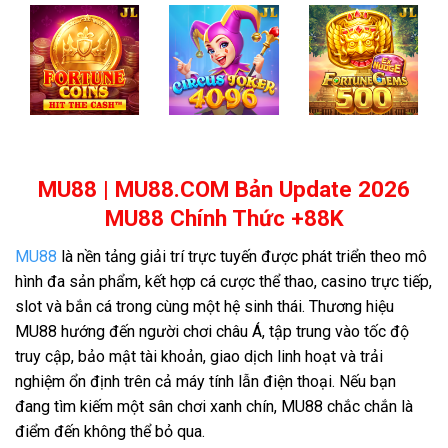
MU88 | MU88.COM Bản Update 2026
MU88 Chính Thức +88K
MU88
là nền tảng giải trí trực tuyến được phát triển theo mô
hình đa sản phẩm, kết hợp cá cược thể thao, casino trực tiếp,
slot và bắn cá trong cùng một hệ sinh thái. Thương hiệu
MU88 hướng đến người chơi châu Á, tập trung vào tốc độ
truy cập, bảo mật tài khoản, giao dịch linh hoạt và trải
nghiệm ổn định trên cả máy tính lẫn điện thoại. Nếu bạn
đang tìm kiếm một sân chơi xanh chín, MU88 chắc chắn là
điểm đến không thể bỏ qua.