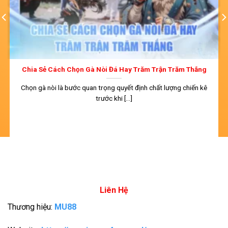
Chia Sẻ Cách Chọn Gà Nòi Đá Hay Trăm Trận Trăm Thắng
Chọn gà nòi là bước quan trọng quyết định chất lượng chiến kê
trước khi [...]
Liên Hệ
Thương hiệu:
MU88