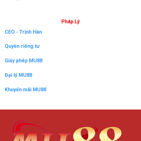
Pháp Lý
CEO - Trịnh Hân
Quyền riêng tư
Giấy phép MU88
Đại lý MU88
Khuyến mãi MU88