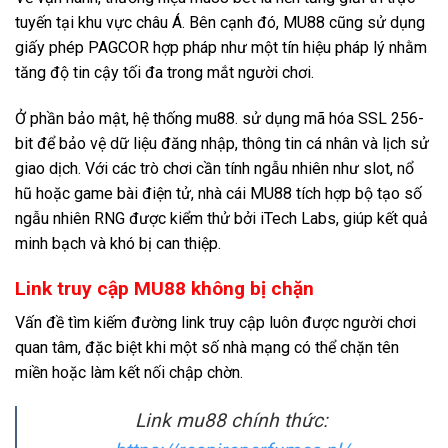
tuyến tại khu vực châu Á. Bên cạnh đó, MU88 cũng sử dụng
giấy phép PAGCOR hợp pháp như một tín hiệu pháp lý nhằm
tăng độ tin cậy tối đa trong mắt người chơi.
Ở phần bảo mật, hệ thống mu88. sử dụng mã hóa SSL 256-
bit để bảo vệ dữ liệu đăng nhập, thông tin cá nhân và lịch sử
giao dịch. Với các trò chơi cần tính ngẫu nhiên như slot, nổ
hũ hoặc game bài điện tử, nhà cái MU88 tích hợp bộ tạo số
ngẫu nhiên RNG được kiểm thử bởi iTech Labs, giúp kết quả
minh bạch và khó bị can thiệp.
Link truy cập MU88 không bị chặn
Vấn đề tìm kiếm đường link truy cập luôn được người chơi
quan tâm, đặc biệt khi một số nhà mạng có thể chặn tên
miền hoặc làm kết nối chập chờn.
Link mu88 chính thức: