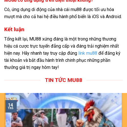
MU88 có ứng dụng trên điện thoại không?
Có, ứng dụng di động của nhà cái mu88 được tối ưu hóa
mượt mà cho cả hai hệ điều hành phổ biến là iOS và Android.
Kết luận
Tổng kết lại, MU88 xứng đáng là một trong những thương
hiệu cá cược trực tuyến đẳng cấp và đáng trải nghiệm nhất
hiện nay. Hãy nhanh tay truy cập đúng
link mu88
để đăng ký
tài khoản và bắt đầu hành trình chinh phục những phần
thưởng giá trị ngay hôm tay!
TIN TỨC MU88
14
Th5