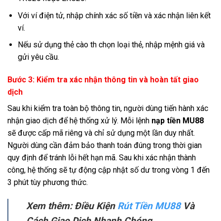
Với ví điện tử, nhập chính xác số tiền và xác nhận liên kết
ví.
Nếu sử dụng thẻ cào th chọn loại thẻ, nhập mệnh giá và
gửi yêu cầu.
Bước 3: Kiểm tra xác nhận thông tin và hoàn tất giao
dịch
Sau khi kiểm tra toàn bộ thông tin, người dùng tiến hành xác
nhận giao dịch để hệ thống xử lý. Mỗi lệnh
nạp tiền MU88
sẽ được cấp mã riêng và chỉ sử dụng một lần duy nhất.
Người dùng cần đảm bảo thanh toán đúng trong thời gian
quy định để tránh lỗi hết hạn mã. Sau khi xác nhận thành
công, hệ thống sẽ tự động cập nhật số dư trong vòng 1 đến
3 phút tùy phương thức.
Xem thêm: Điều Kiện
Rút Tiền MU88
Và
Cách Giao Dịch Nhanh Chóng