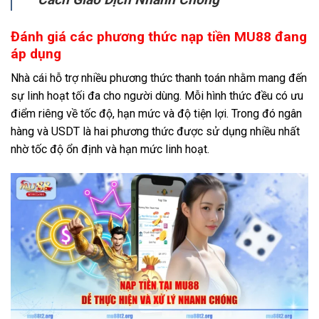
Đánh giá các phương thức nạp tiền MU88 đang
áp dụng
Nhà cái hỗ trợ nhiều phương thức thanh toán nhằm mang đến
sự linh hoạt tối đa cho người dùng. Mỗi hình thức đều có ưu
điểm riêng về tốc độ, hạn mức và độ tiện lợi. Trong đó ngân
hàng và USDT là hai phương thức được sử dụng nhiều nhất
nhờ tốc độ ổn định và hạn mức linh hoạt.