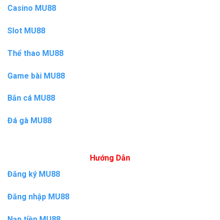
Casino MU88
Slot MU88
Thể thao MU88
Game bài MU88
Bắn cá MU88
Đá gà MU88
Hướng Dẫn
Đăng ký MU88
Đăng nhập MU88
Nạp tiền MU88