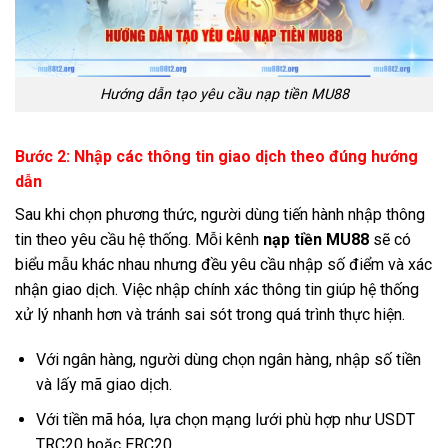
Hướng dẫn tạo yêu cầu nạp tiền MU88
Bước 2: Nhập các thông tin giao dịch theo đúng hướng
dẫn
Sau khi chọn phương thức, người dùng tiến hành nhập thông
tin theo yêu cầu hệ thống. Mỗi kênh
nạp tiền MU88
sẽ có
biểu mẫu khác nhau nhưng đều yêu cầu nhập số điểm và xác
nhận giao dịch. Việc nhập chính xác thông tin giúp hệ thống
xử lý nhanh hơn và tránh sai sót trong quá trình thực hiện.
Với ngân hàng, người dùng chọn ngân hàng, nhập số tiền
và lấy mã giao dịch.
Với tiền mã hóa, lựa chọn mạng lưới phù hợp như USDT
TRC20 hoặc ERC20.