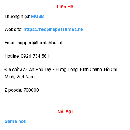
Liên Hệ
Thương hiệu:
MU88
Website:
https://respireperfumes.nl/
Email: support@trimtabber.nl
Hotline: 0926 734 581
Địa chỉ: 323 An Phú Tây - Hưng Long, Bình Chánh, Hồ Chí
Minh, Việt Nam
Zipcode: 700000
Nổi Bật
Game hot