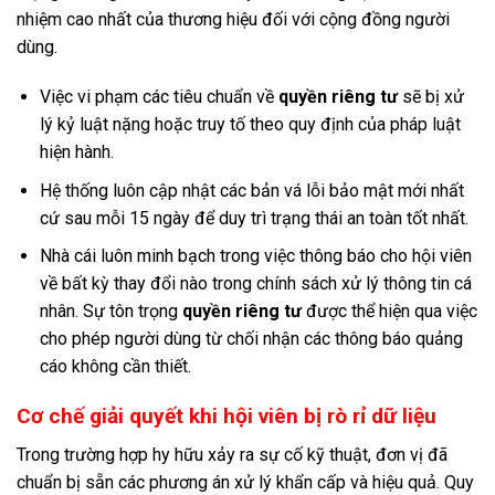
nhiệm cao nhất của thương hiệu đối với cộng đồng người
dùng.
Việc vi phạm các tiêu chuẩn về
quyền riêng tư
sẽ bị xử
lý kỷ luật nặng hoặc truy tố theo quy định của pháp luật
hiện hành.
Hệ thống luôn cập nhật các bản vá lỗi bảo mật mới nhất
cứ sau mỗi 15 ngày để duy trì trạng thái an toàn tốt nhất.
Nhà cái luôn minh bạch trong việc thông báo cho hội viên
về bất kỳ thay đổi nào trong chính sách xử lý thông tin cá
nhân. Sự tôn trọng
quyền riêng tư
được thể hiện qua việc
cho phép người dùng từ chối nhận các thông báo quảng
cáo không cần thiết.
Cơ chế giải quyết khi hội viên bị rò rỉ dữ liệu
Trong trường hợp hy hữu xảy ra sự cố kỹ thuật, đơn vị đã
chuẩn bị sẵn các phương án xử lý khẩn cấp và hiệu quả. Quy