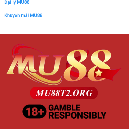
Đại lý MU88
Khuyến mãi MU88