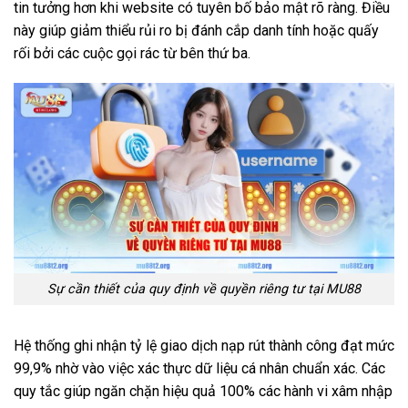
tin tưởng hơn khi website có tuyên bố bảo mật rõ ràng. Điều
này giúp giảm thiểu rủi ro bị đánh cắp danh tính hoặc quấy
rối bởi các cuộc gọi rác từ bên thứ ba.
Sự cần thiết của quy định về quyền riêng tư tại MU88
Hệ thống ghi nhận tỷ lệ giao dịch nạp rút thành công đạt mức
99,9% nhờ vào việc xác thực dữ liệu cá nhân chuẩn xác. Các
quy tắc giúp ngăn chặn hiệu quả 100% các hành vi xâm nhập