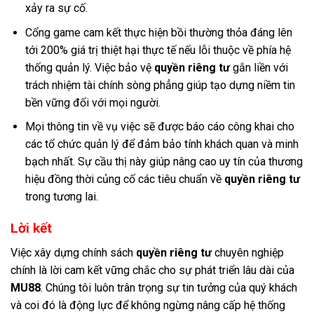
xảy ra sự cố.
Cổng game cam kết thực hiện bồi thường thỏa đáng lên
tới 200% giá trị thiệt hại thực tế nếu lỗi thuộc về phía hệ
thống quản lý. Việc bảo vệ
quyền riêng tư
gắn liền với
trách nhiệm tài chính sòng phẳng giúp tạo dựng niềm tin
bền vững đối với mọi người.
Mọi thông tin về vụ việc sẽ được báo cáo công khai cho
các tổ chức quản lý để đảm bảo tính khách quan và minh
bạch nhất. Sự cầu thị này giúp nâng cao uy tín của thương
hiệu đồng thời củng cố các tiêu chuẩn về
quyền riêng tư
trong tương lai.
Lời kết
Việc xây dựng chính sách
quyền riêng tư
chuyên nghiệp
chính là lời cam kết vững chắc cho sự phát triển lâu dài của
MU88
. Chúng tôi luôn trân trọng sự tin tưởng của quý khách
và coi đó là động lực để không ngừng nâng cấp hệ thống