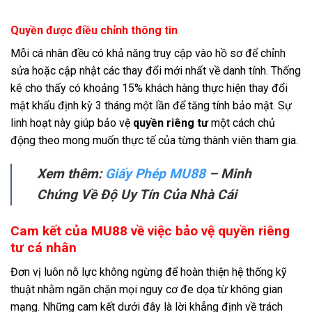
Quyền được điều chỉnh thông tin
Mỗi cá nhân đều có khả năng truy cập vào hồ sơ để chỉnh
sửa hoặc cập nhật các thay đổi mới nhất về danh tính. Thống
kê cho thấy có khoảng 15% khách hàng thực hiện thay đổi
mật khẩu định kỳ 3 tháng một lần để tăng tính bảo mật. Sự
linh hoạt này giúp bảo vệ
quyền riêng tư
một cách chủ
động theo mong muốn thực tế của từng thành viên tham gia.
Xem thêm:
Giấy Phép MU88
– Minh
Chứng Về Độ Uy Tín Của Nhà Cái
Cam kết của MU88 về việc bảo vệ quyền riêng
tư cá nhân
Đơn vị luôn nỗ lực không ngừng để hoàn thiện hệ thống kỹ
thuật nhằm ngăn chặn mọi nguy cơ đe dọa từ không gian
mạng. Những cam kết dưới đây là lời khẳng định về trách