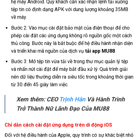
hệ máy Android. Quý khách cần xác nhận lệnh tải xuống
tệp tin có định dạng APK với dung lượng khoảng 35MB
về máy.
Bước 2: Vào mục cài đặt bảo mật của điện thoại để cho
phép cài đặt các ứng dụng không rõ nguồn gốc một cách
thủ công. Bước này là bắt buộc để hệ điều hành nhận diện
và triển khai mã nguồn của dịch vụ
tải app MU88
.
Bước 3: Mở tệp tin vừa tải về trong thư mục quản lý tệp
và nhấn nút cài đặt để máy bắt đầu xử lý. Quá trình giải
nén dữ liệu thường diễn ra siêu tốc trong khoảng thời gian
từ 30 đến 45 giây làm việc.
Xem thêm: CEO
Trịnh Hân
Và Hành Trình
Trở Thành Nữ Lãnh Đạo Của MU88
Chỉ dẫn cách cài đặt ứng dụng trên di động iOS
Đối với hệ điều hành của Apple, quy trình có sự khác biệt nhỏ