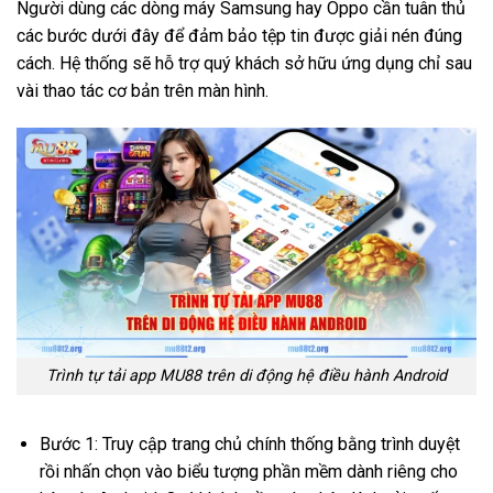
Người dùng các dòng máy Samsung hay Oppo cần tuân thủ
các bước dưới đây để đảm bảo tệp tin được giải nén đúng
cách. Hệ thống sẽ hỗ trợ quý khách sở hữu ứng dụng chỉ sau
vài thao tác cơ bản trên màn hình.
Trình tự tải app MU88 trên di động hệ điều hành Android
Bước 1: Truy cập trang chủ chính thống bằng trình duyệt
rồi nhấn chọn vào biểu tượng phần mềm dành riêng cho