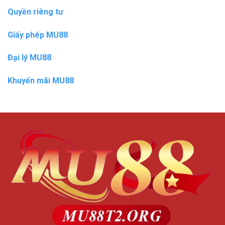
Quyền riêng tư
Giấy phép MU88
Đại lý MU88
Khuyến mãi MU88